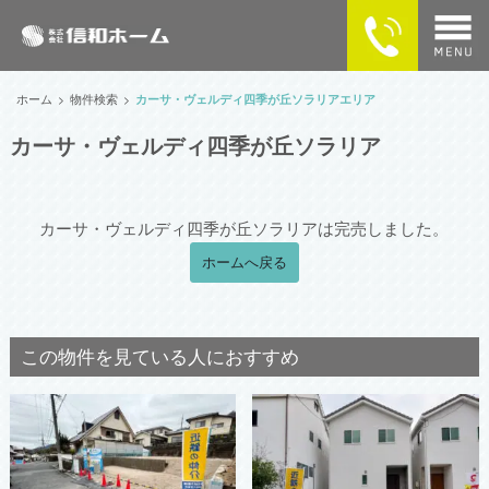
home
ホーム
物件検索
カーサ・ヴェルディ四季が丘ソラリアエリア
カーサ・ヴェルディ四季が丘ソラリア
物件検索
MAPで探す
カーサ・ヴェルディ四季が丘ソラリアは完売しました。
カーサ・ヴェルディの住まい
ホームへ戻る
企業情報
この物件を見ている人におすすめ
供給実績
SNSで最新情報をチェック！