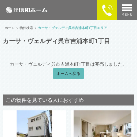
home
ホーム
物件検索
カーサ・ヴェルディ呉市吉浦本町1丁目エリア
カーサ・ヴェルディ呉市吉浦本町1丁目
物件検索
MAPで探す
カーサ・ヴェルディ呉市吉浦本町1丁目は完売しました。
カーサ・ヴェルディの住まい
ホームへ戻る
企業情報
この物件を見ている人におすすめ
供給実績
SNSで最新情報をチェック！