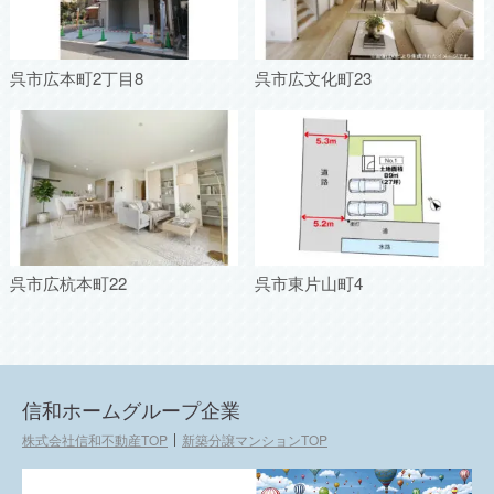
呉市広本町2丁目8
呉市広文化町23
呉市広杭本町22
呉市東片山町4
信和ホームグループ企業
株式会社信和不動産TOP
新築分譲マンションTOP