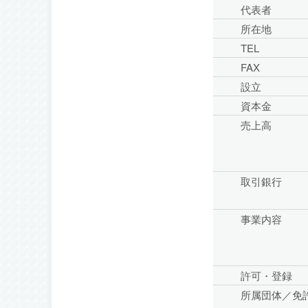
代表者
所在地
TEL
FAX
設立
資本金
売上高
取引銀行
事業内容
許可・登録
所属団体／免