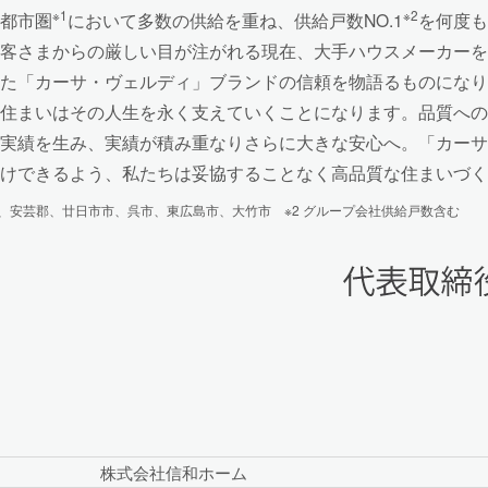
※1
※2
都市圏
において多数の供給を重ね、供給戸数NO.1
を何度も
客さまからの厳しい目が注がれる現在、大手ハウスメーカーを
た「カーサ・ヴェルディ」ブランドの信頼を物語るものになり
住まいはその人生を永く支えていくことになります。品質への
実績を生み、実績が積み重なりさらに大きな安心へ。「カーサ
けできるよう、私たちは妥協することなく高品質な住まいづく
市、安芸郡、廿日市市、呉市、東広島市、大竹市 ※2 グループ会社供給戸数含む
株式会社信和ホーム