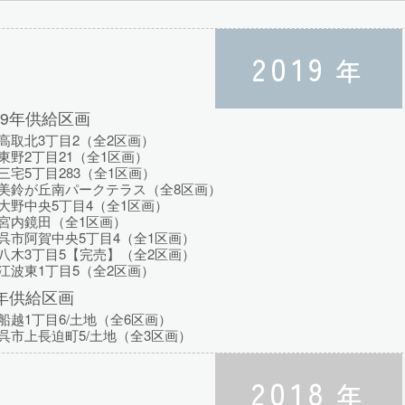
2019
年
19年供給区画
高取北3丁目2（全2区画）
野2丁目21（全1区画）
宅5丁目283（全1区画）
美鈴が丘南パークテラス（全8区画）
大野中央5丁目4（全1区画）
宮内鏡田（全1区画）
呉市阿賀中央5丁目4（全1区画）
八木3丁目5【完売】（全2区画）
江波東1丁目5（全2区画）
9年供給区画
越1丁目6/土地（全6区画）
呉市上長迫町5/土地（全3区画）
2018
年