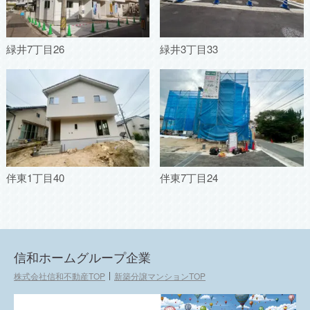
緑井7丁目26
緑井3丁目33
伴東1丁目40
伴東7丁目24
信和ホームグループ企業
株式会社信和不動産TOP
新築分譲マンションTOP