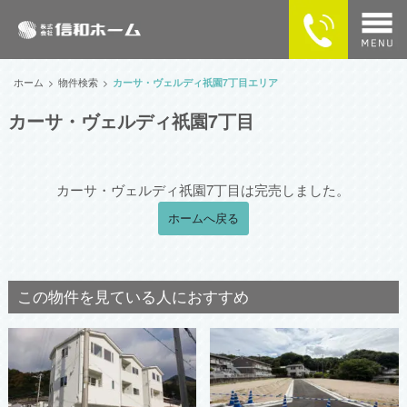
home
ホーム
物件検索
カーサ・ヴェルディ祇園7丁目エリア
カーサ・ヴェルディ祇園7丁目
物件検索
MAPで探す
カーサ・ヴェルディ祇園7丁目は完売しました。
カーサ・ヴェルディの住まい
ホームへ戻る
企業情報
この物件を見ている人におすすめ
供給実績
SNSで最新情報をチェック！