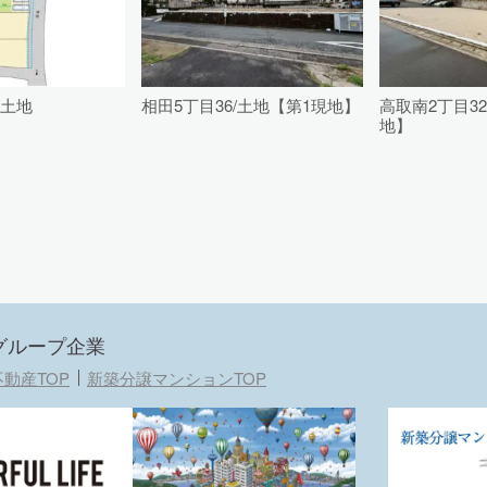
/土地
相田5丁目36/土地【第1現地】
高取南2丁目3
地】
グループ企業
動産TOP
新築分譲マンションTOP