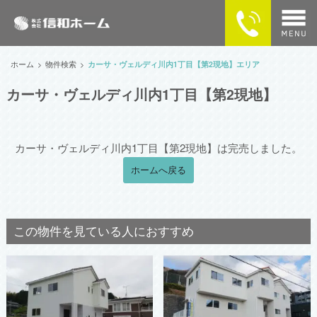
home
ホーム
物件検索
カーサ・ヴェルディ川内1丁目【第2現地】エリア
カーサ・ヴェルディ川内1丁目【第2現地】
物件検索
MAPで探す
カーサ・ヴェルディ川内1丁目【第2現地】は完売しました。
カーサ・ヴェルディの住まい
ホームへ戻る
企業情報
この物件を見ている人におすすめ
供給実績
SNSで最新情報をチェック！