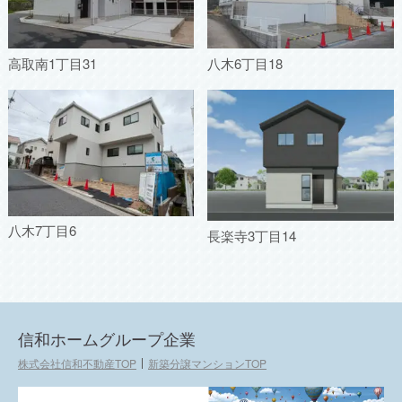
高取南1丁目31
八木6丁目18
八木7丁目6
長楽寺3丁目14
信和ホームグループ企業
株式会社信和不動産TOP
新築分譲マンションTOP