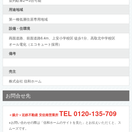
並列駐車2〜3台可能
用途地域
第一種低層住居専用地域
設備・住環境
両面道路、前面道路6.4m、上安小学校区 徒歩1分、高取北中学校区
オール電化（エコキュート採用）
備考
売主
株式会社 信和ホーム
お問合せ先
TEL
0120-135-709
＜媒介＞近鉄不動産 安佐南営業所
※お問い合わせの際は「信和ホームのサイトを見た」とお伝えいただくと、ス
ムーズです。