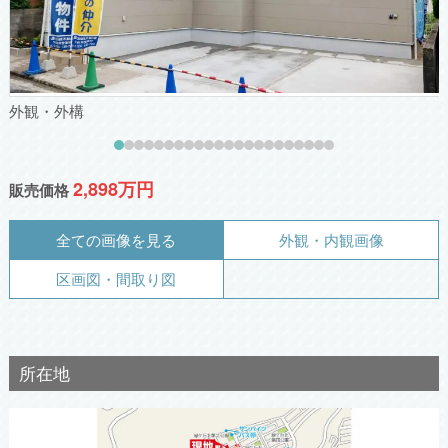
外観・外構
2,898万円
販売価格
全ての画像を見る
外観・内観画像
区画図・間取り図
所在地