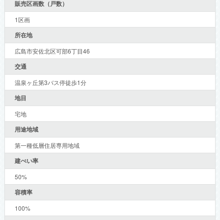
販売区画数（戸数）
1区画
所在地
広島市安佐北区可部6丁目46
交通
温泉ヶ丘第3バス停徒歩1分
地目
宅地
用途地域
第一種低層住居専用地域
建ぺい率
50%
容積率
100%