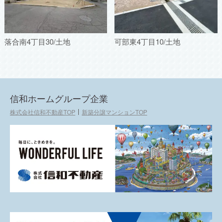
落合南4丁目30/土地
可部東4丁目10/土地
信和ホームグループ企業
株式会社信和不動産TOP
新築分譲マンションTOP