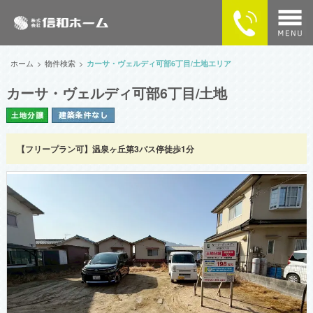
home
ホーム
物件検索
カーサ・ヴェルディ可部6丁目/土地エリア
カーサ・ヴェルディ可部6丁目/土地
物件検索
MAPで探す
【フリープラン可】温泉ヶ丘第3バス停徒歩1分
カーサ・ヴェルディの住まい
企業情報
供給実績
SNSで最新情報をチェック！