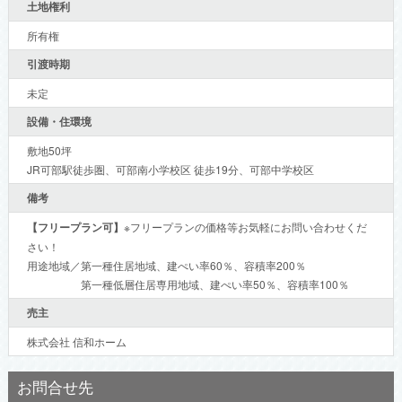
土地権利
所有権
引渡時期
未定
設備・住環境
敷地50坪
JR可部駅徒歩圏、可部南小学校区 徒歩19分、可部中学校区
備考
【フリープラン可】
※フリープランの価格等お気軽にお問い合わせくだ
さい！
用途地域／第一種住居地域、建ぺい率60％、容積率200％
第一種低層住居専用地域、建ぺい率50％、容積率100％
売主
株式会社 信和ホーム
お問合せ先