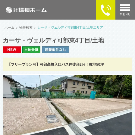
home
ホーム
物件検索
カーサ・ヴェルディ可部東4丁目/土地エリア
カーサ・ヴェルディ可部東4丁目/土地
物件検索
MAPで探す
【フリープラン可】可部高校入口バス停徒歩2分！敷地50坪
カーサ・ヴェルディの住まい
企業情報
供給実績
SNSで最新情報をチェック！