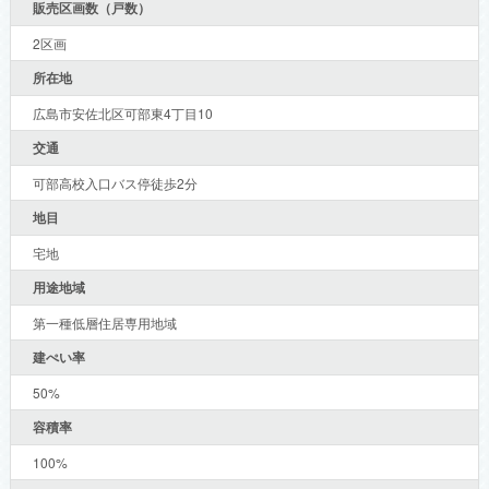
販売区画数（戸数）
2区画
所在地
広島市安佐北区可部東4丁目10
交通
可部高校入口バス停徒歩2分
地目
宅地
用途地域
第一種低層住居専用地域
建ぺい率
50%
容積率
100%