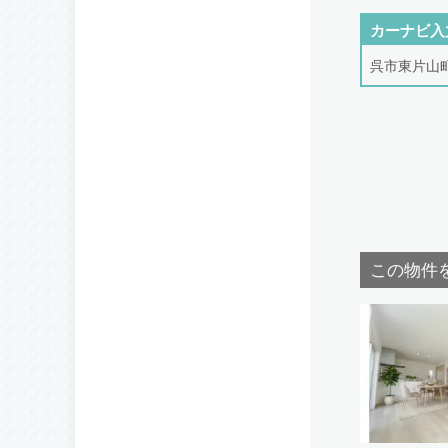
カーナビ入
呉市東片山
この物件