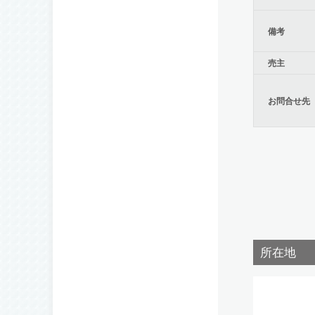
備考
売主
お問合せ先
所在地