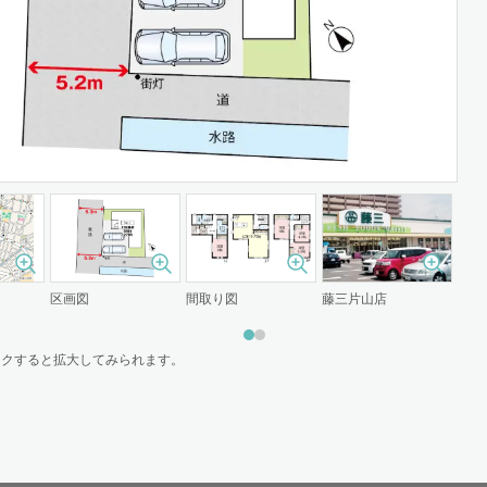
区画図
間取り図
藤三片山店
荘山
ックすると拡大してみられます。