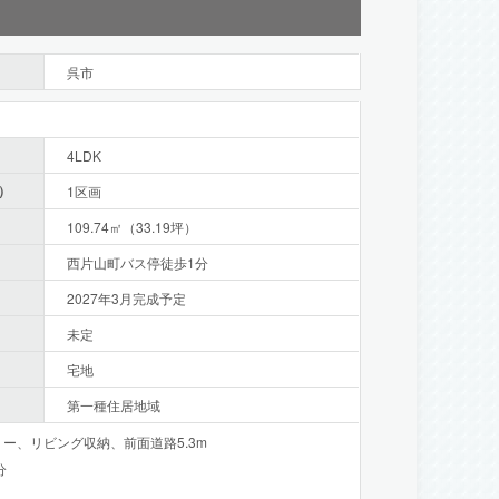
呉市
4LDK
）
1区画
109.74㎡（33.19坪）
西片山町バス停徒歩1分
2027年3月完成予定
未定
宅地
第一種住居地域
リー、リビング収納、前面道路5.3m
分