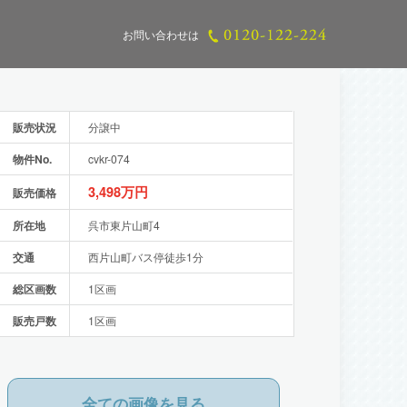
お問い合わせは
販売状況
分譲中
物件No.
cvkr-074
3,498万円
販売価格
所在地
呉市東片山町4
交通
西片山町バス停徒歩1分
総区画数
1区画
販売戸数
1区画
全ての画像を見る