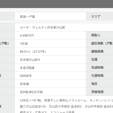
エリア
新築一戸建
カーサ・ヴェルディ呉市東片山町
間取り
3,498万円
（戸数）
総区画数（戸数
1区画
建物面積
89.51㎡（27.07坪）
交通
呉市東片山町4
完成時期
木造/3階建
号
引渡時期
00058号
地目
所有権
用途地域
並列駐車2台可能
LDK広々19.7帖、部屋干しに便利なドライルーム、キッチンパント
境
藤三片山店徒歩1分、荘山田小学校区 徒歩8分、片山中学校区 徒歩2
都市ガス：広島ガス エコジョーズ採用