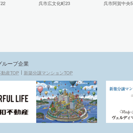
22
呉市広文化町23
呉市阿賀中央5
グループ企業
動産TOP
新築分譲マンションTOP