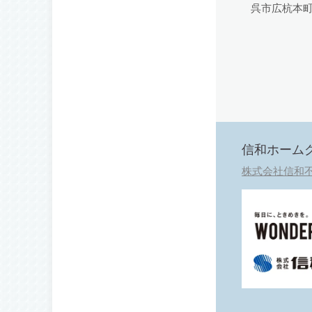
呉市広杭本町
信和ホーム
株式会社信和不