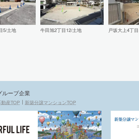
目5/土地
牛田旭2丁目12/土地
戸坂大上4丁目
グループ企業
動産TOP
新築分譲マンションTOP