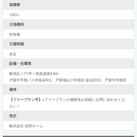
容積率
100%
土地権利
所有権
引渡時期
未定
設備・住環境
敷地広々71坪！前面道路4.6m
戸坂中学校バス停徒歩6分、戸坂城山小学校区 徒歩20分、戸坂中学校区
備考
【フリープラン可】
※フリープランの価格等お気軽にお問い合わせくだ
さい！
売主
株式会社 信和ホーム