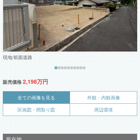
現地/前面道路
2,198万円
販売価格
全ての画像を見る
外観・内観画像
区画図・間取り図
周辺環境
所在地