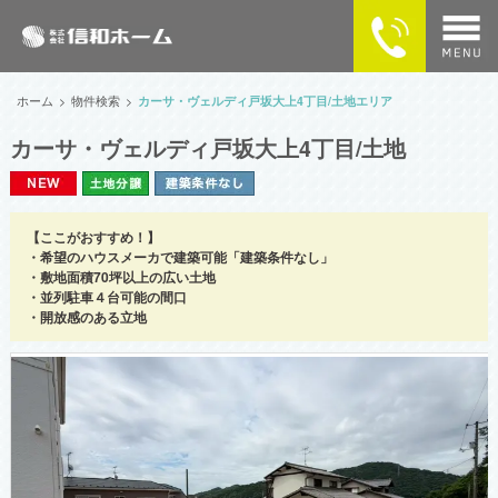
home
ホーム
物件検索
カーサ・ヴェルディ戸坂大上4丁目/土地エリア
カーサ・ヴェルディ戸坂大上4丁目/土地
物件検索
MAPで探す
【ここがおすすめ！】
・希望のハウスメーカで建築可能「建築条件なし」
カーサ・ヴェルディの住まい
・敷地面積70坪以上の広い土地
・並列駐車４台可能の間口
企業情報
・開放感のある立地
供給実績
SNSで最新情報をチェック！