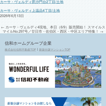
カーサ・ヴェルディ毘沙門台2丁目/土地
カーサ・ヴェルディ上温品4丁目/土地
2026年6月13日
←
カーサ・ヴェルディ4現地、本日（6/9）販売開始！
スマイルス
マイルNo.297号／廿日市・佐伯区・西区・中区エリア特集！
→
信和ホームグループ企業
株式会社信和不動産TOP
新築分譲マンションTOP